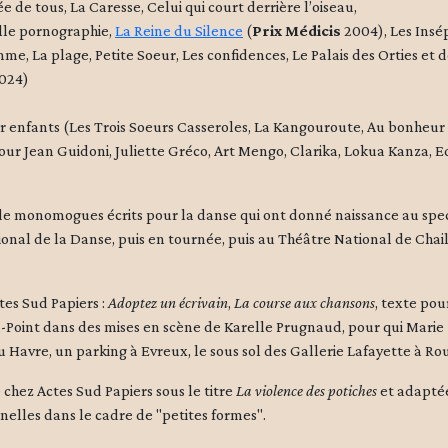
de tous, La Caresse, Celui qui court derrière l’oiseau,
lle pornographie,
La Reine du Silence
(
Prix Médicis
2004), Les Insép
mme, La plage, Petite Soeur, Les confidences, Le Palais des Orties e
2024)
enfants (Les Trois Soeurs Casseroles, La Kangouroute, Au bonheur d
ur Jean Guidoni, Juliette Gréco, Art Mengo, Clarika, Lokua Kanza,
l de monomogues écrits pour la danse qui ont donné naissance au sp
al de la Danse, puis en tournée, puis au Théâtre National de Chail
tes Sud Papiers :
Adoptez un écrivain
,
La course aux chansons
, texte pou
int dans des mises en scène de Karelle Prugnaud, pour qui Marie Ni
du Havre, un parking à Evreux, le sous sol des Gallerie Lafayette à Ro
chez Actes Sud Papiers sous le titre
La violence des potiches
et adaptée
elles dans le cadre de "petites formes".