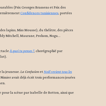
arables (Prix Georges Brassens et Prix des
t dernièrement
Confidences tunisiennes
, portées
es lapins, Miss Mousse), du théâtre, des pièces
 Eddy Mitchell, Maurane, Prohom, Noga…
ectacle
À quoi tu penses ?
, chorégraphié par
lot).
r la jeunesse.
La Confusion
et
Noël revient tous les
mier avait déjà écrit trois performances jouées
uen.
 pour la scène par Isabelle de Botton, ainsi que