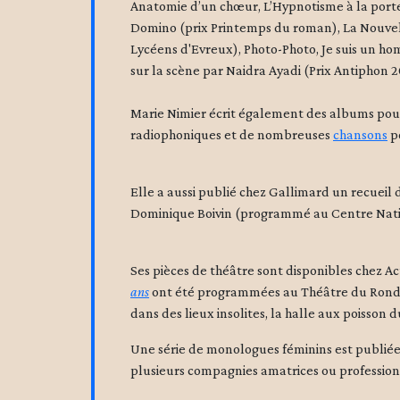
Anatomie d’un chœur, L’Hypnotisme à la portée 
Domino (prix Printemps du roman), La Nouve
Lycéens d'Evreux), Photo-Photo, Je suis un ho
sur la scène par Naidra Ayadi (Prix Antiphon 
Marie Nimier écrit également des albums pour 
radiophoniques et de nombreuses
chansons
po
Elle a aussi publié chez Gallimard un recuei
Dominique Boivin (programmé au Centre Nation
Ses pièces de théâtre sont disponibles chez Ac
ans
ont été programmées au Théâtre du Rond-Po
dans des lieux insolites, la halle aux poisson 
Une série de monologues féminins est publiée 
plusieurs compagnies amatrices ou professionn