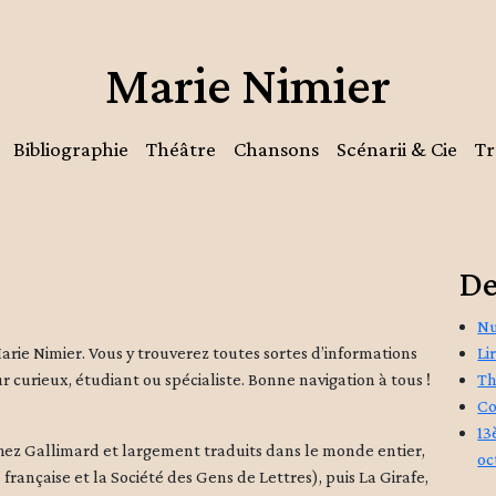
Marie Nimier
Bibliographie
Théâtre
Chansons
Scénarii & Cie
Tr
De
Nu
n Marie Nimier. Vous y trouverez toutes sortes d’informations
Li
r curieux, étudiant ou spécialiste. Bonne navigation à tous !
Th
Co
13
chez Gallimard et largement traduits dans le monde entier,
oc
rançaise et la Société des Gens de Lettres), puis La Girafe,